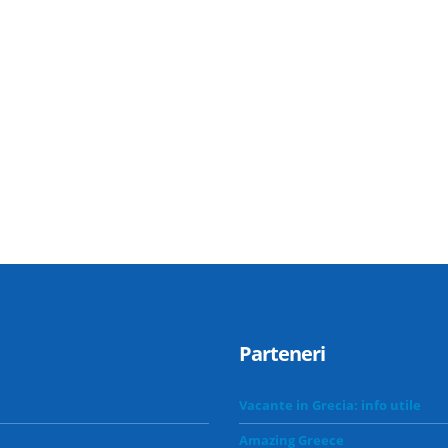
Parteneri
Vacante in Grecia: info utile
Amazing Greece