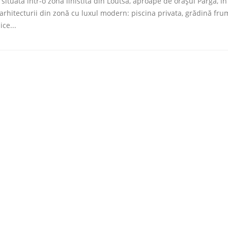
ă, situată într-o zona linistita din Loutsa, aproape de orașul Parga, 
 arhitecturii din zonă cu luxul modern: piscina privata, grădină fr
ce...