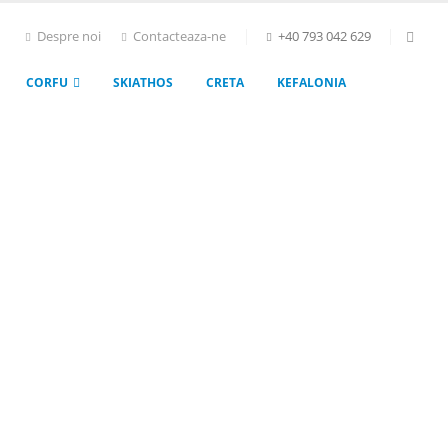
Despre noi
Contacteaza-ne
+40 793 042 629
CORFU
SKIATHOS
CRETA
KEFALONIA