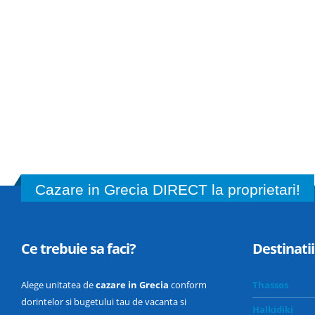
Cazare in Grecia DIRECT la proprietari!
Ce trebuie sa faci?
Destinatii
Alege unitatea de
cazare in Grecia
conform
Thassos
dorintelor si bugetului tau de vacanta si
Halkidiki