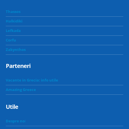
Thassos
Halkidiki
Lefkada
Corfu
Zakynthos
Parteneri
Vacante in Grecia: info utile
Amazing Greece
Utile
Despre no
i