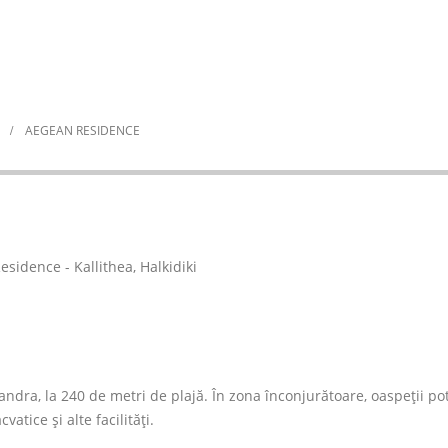
AEGEAN RESIDENCE
andra, la 240 de metri de plajă. În zona înconjurătoare, oaspeții po
atice și alte facilități.