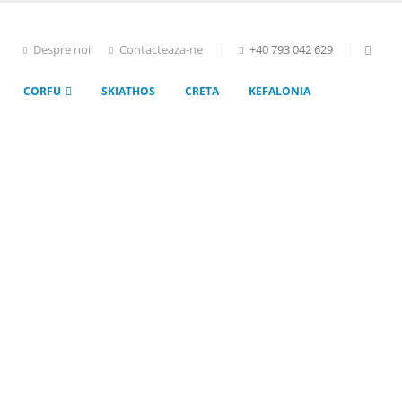
Despre noi
Contacteaza-ne
+40 793 042 629
CORFU
SKIATHOS
CRETA
KEFALONIA