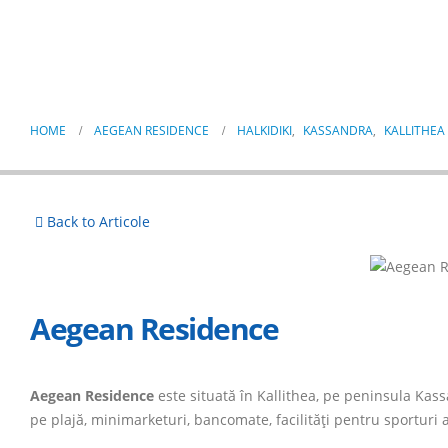
Aegean Residence
HOME
AEGEAN RESIDENCE
HALKIDIKI
,
KASSANDRA
,
KALLITHEA
Back to Articole
Aegean Residence
Aegean Residence
este situată în Kallithea, pe peninsula Kass
pe plajă, minimarketuri, bancomate, facilități pentru sporturi acv