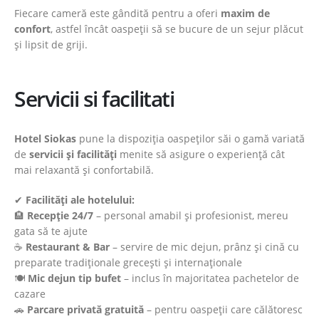
Fiecare cameră este gândită pentru a oferi
maxim de
confort
, astfel încât oaspeții să se bucure de un sejur plăcut
și lipsit de griji.
Servicii si facilitati
Hotel Siokas
pune la dispoziția oaspeților săi o gamă variată
de
servicii și facilități
menite să asigure o experiență cât
mai relaxantă și confortabilă.
✔
Facilități ale hotelului:
🏨
Recepție 24/7
– personal amabil și profesionist, mereu
gata să te ajute
☕
Restaurant & Bar
– servire de mic dejun, prânz și cină cu
preparate tradiționale grecești și internaționale
🍽
Mic dejun tip bufet
– inclus în majoritatea pachetelor de
cazare
🚗
Parcare privată gratuită
– pentru oaspeții care călătoresc