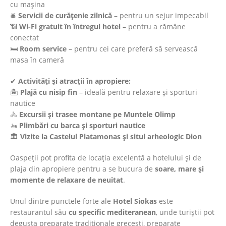
cu mașina
🛎
Servicii de curățenie zilnică
– pentru un sejur impecabil
📶
Wi-Fi gratuit în întregul hotel
– pentru a rămâne
conectat
🛏
Room service
– pentru cei care preferă să servească
masa în cameră
✔
Activități și atracții în apropiere:
🏝
Plajă cu nisip fin
– ideală pentru relaxare și sporturi
nautice
🚴
Excursii și trasee montane pe Muntele Olimp
🚤
Plimbări cu barca și sporturi nautice
🏛
Vizite la Castelul Platamonas și situl arheologic Dion
Oaspeții pot profita de locația excelentă a hotelului și de
plaja din apropiere pentru a se bucura de
soare, mare și
momente de relaxare de neuitat
.
Unul dintre punctele forte ale
Hotel Siokas
este
restaurantul său
cu specific mediteranean
, unde turiștii pot
degusta preparate tradiționale grecești, preparate