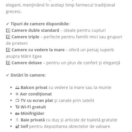
elegant, menținând în același timp farmecul tradițional
grecesc.
✔
Tipuri de camere disponibile:
1️⃣
Camere duble standard
– ideale pentru cupluri
2️⃣
Camere triple
– perfecte pentru familii mici sau grupuri
de prieteni
3️⃣
Camere cu vedere la mare
– oferă un peisaj superb
asupra Mării Egee
4️⃣
Camere deluxe
– pentru un plus de confort și eleganță
✔
Dotări în camere:
🌅
Balcon privat
cu vedere la mare sau la munte
❄
Aer condiționat
📺
TV cu ecran plat
și canale prin satelit
📶
Wi-Fi gratuit
🏡
Minifrigider
🚿
Baie privată
cu duș și articole de toaletă gratuite
🔐
Seif
pentru depozitarea obiectelor de valoare