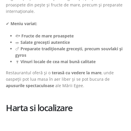
proaspete din pește și fructe de mare, precum și preparate
internaționale.
✔
Meniu variat:
🐟
Fructe de mare proaspete
🥗
Salate grecești autentice
🍗
Preparate tradiționale grecești, precum souvlaki și
gyros
🍷
Vinuri locale de cea mai bună calitate
Restaurantul oferă și o
terasă cu vedere la mare
, unde
oaspeții pot lua masa în aer liber și se pot bucura de
apusurile spectaculoase
ale Mării Egee.
Harta si localizare