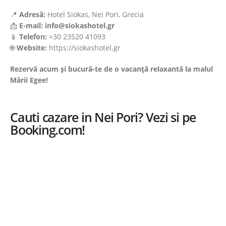
📍
Adresă:
Hotel Siokas, Nei Pori, Grecia
📩
E-mail: info@siokashotel.gr
📱
Telefon:
+30 23520 41093
🌐
Website:
https://siokashotel.gr
Rezervă acum și bucură-te de o vacanță relaxantă la malul
Mării Egee!
Cauti cazare in Nei Pori? Vezi si pe
Booking.com!