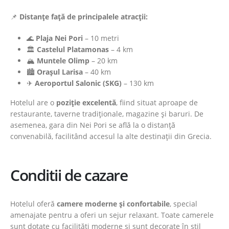
📌
Distanțe față de principalele atracții:
🌊
Plaja Nei Pori
– 10 metri
🏛
Castelul Platamonas
– 4 km
🏔
Muntele Olimp
– 20 km
🏙
Orașul Larisa
– 40 km
✈
Aeroportul Salonic (SKG)
– 130 km
Hotelul are o
poziție excelentă
, fiind situat aproape de
restaurante, taverne tradiționale, magazine și baruri. De
asemenea, gara din Nei Pori se află la o distanță
convenabilă, facilitând accesul la alte destinații din Grecia.
Conditii de cazare
Hotelul oferă
camere moderne și confortabile
, special
amenajate pentru a oferi un sejur relaxant. Toate camerele
sunt dotate cu facilități moderne și sunt decorate în stil