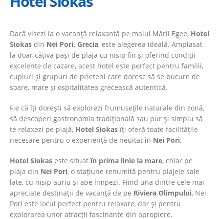
Hotel Siokas
Dacă visezi la o vacanță relaxantă pe malul Mării Egee,
Hotel
Siokas
din
Nei Pori, Grecia
, este alegerea ideală. Amplasat
la doar câțiva pași de plaja cu nisip fin și oferind condiții
excelente de cazare, acest hotel este perfect pentru familii,
cupluri și grupuri de prieteni care doresc să se bucure de
soare, mare și ospitalitatea grecească autentică.
Fie că îți dorești să explorezi frumusețile naturale din zonă,
să descoperi gastronomia tradițională sau pur și simplu să
te relaxezi pe plajă,
Hotel Siokas
îți oferă toate facilitățile
necesare pentru o experiență de neuitat în
Nei Pori
.
Hotel Siokas
este situat
în prima linie la mare
, chiar pe
plaja din
Nei Pori
, o stațiune renumită pentru plajele sale
late, cu nisip auriu și ape limpezi. Fiind una dintre cele mai
apreciate destinații de vacanță de pe
Riviera Olimpului
, Nei
Pori este locul perfect pentru relaxare, dar și pentru
explorarea unor atracții fascinante din apropiere.