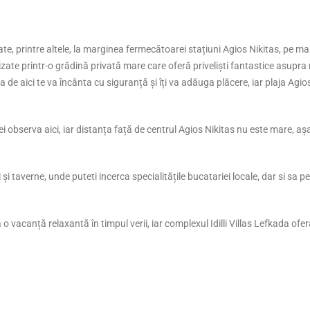
Pietra di Luna 1
Pietra di Luna 1 – Apartam
piscină și vedere la mare în K
te, printre altele, la marginea fermecătoarei stațiuni Agios Nikitas, pe m
DescrierePietra di Luna 1
rizate printr-o grădină privată mare care oferă priveliști fantastice asupra 
read more
de aici te va încânta cu siguranță și îți va adăuga plăcere, iar plaja Agio
l vei observa aici, iar distanța față de centrul Agios Nikitas nu este mare, aș
to Psakoudia
o Psakoudia este una dintre cele mai
 și taverne, unde puteti incerca specialitățile bucatariei locale, dar si sa p
ciate opțiuni de cazare din Psakoudia, un
de coastă fermecător situat pe...
 more
Aqua Mare Sea Side Ho
 o vacanță relaxantă în timpul verii, iar complexul Idilli Villas Lefkada ofer
Aqua Mare Sea Side Rooms e
centrul Nea Kalikratia, la d
plaja cu nisip....
read more