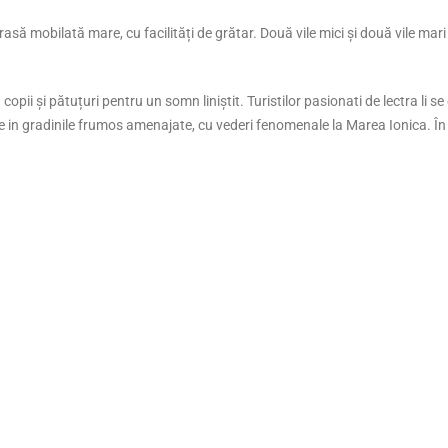
rasă mobilată mare, cu facilități de grătar. Două vile mici și două vile mari
nia Beach House
 visezi la o vacanță în care sunetul
opii și pătuțuri pentru un somn liniștit. Turistilor pasionati de lectra li se
ilor să îți fie ceas deșteptător, iar plaja să
axare in gradinile frumos amenajate, cu vederi fenomenale la Marea Ionica. În
a doar...
 more