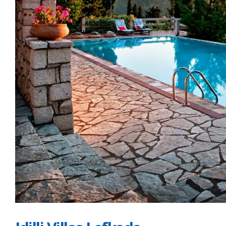
ites
Aiolos Villa
Gra
 este un refugiu
Aiolos Villa este situată chiar pe plaja statiunii
Gran
statiunea Nikiana,
Psakoudia. Este o complexitate îngrijită și
dest
ei...
bine întreținută, dotată cu tot ceea...
Psak
din H
read more
read