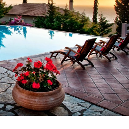
nari Blue Salt Luxury Living
Pietra di Luna 2
ari Blue Salt Luxury Living este o
Pietra di Luna 2 – Apartam
inație exclusivă situată în inima stațiunii
piscină și vedere la mareDac
oudia, pe frumoasa peninsulă Sithonia
vacanță de neuitat în...
alkidiki,...
read more
 more