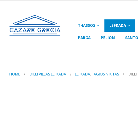
THASSOS
LEFKADA
PARGA
PELION
SANTO
Idilli Villas Lefkada
HOME
IDILLI VILLAS LEFKADA
LEFKADA
,
AGIOS NIKITAS
IDILL