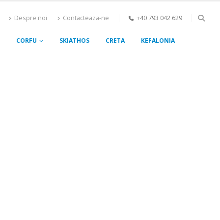
Despre noi
Contacteaza-ne
+40 793 042 629
CORFU
SKIATHOS
CRETA
KEFALONIA