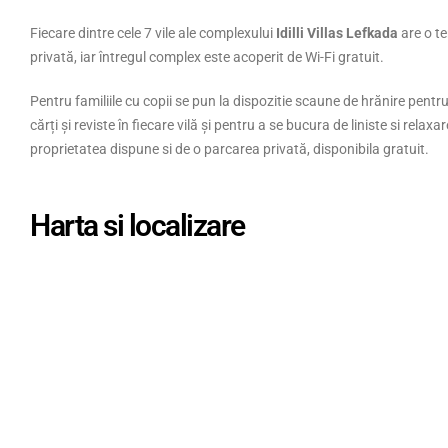
Fiecare dintre cele 7 vile ale complexului
Idilli Villas Lefkada
are o te
privată, iar întregul complex este acoperit de Wi-Fi gratuit.
Aggeliki’s Apartments
Omo
omplex modern de
Aggeliki’s Apartments este o destinație intimă
Dacă
Pentru familiile cu copii se pun la dispozitie scaune de hrănire pentru c
assos, situat la
și primitoare situată direct pe malul mării din
valur
cărți și reviste în fiecare vilă și pentru a se bucura de liniste si rel
.
Paralia Ofriniou, Grecia. Cu o evaluare...
fie l
proprietatea dispune si de o parcarea privată, disponibila gratuit.
read more
read
Harta si localizare