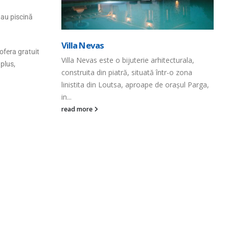
 au piscină
Iss
Villa Nevas
Issa
 ofera gratuit
Villa Nevas este o bijuterie arhitecturala,
caza
 plus,
construita din piatră, situată într-o zona
doar
linistita din Loutsa, aproape de orașul Parga,
read
in...
read more