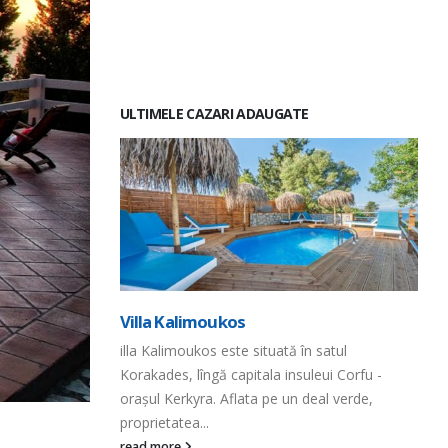
ULTIMELE CAZARI ADAUGATE
Villa Kalimoukos
ZEN
ent modern cu
illa Kalimoukos este situată în satul
ZEN 
ă visezi la o
Korakades, lîngă capitala insuleui Corfu -
eleg
orașul Kerkyra. Aflata pe un deal verde,
pe c
proprietatea...
read
read more