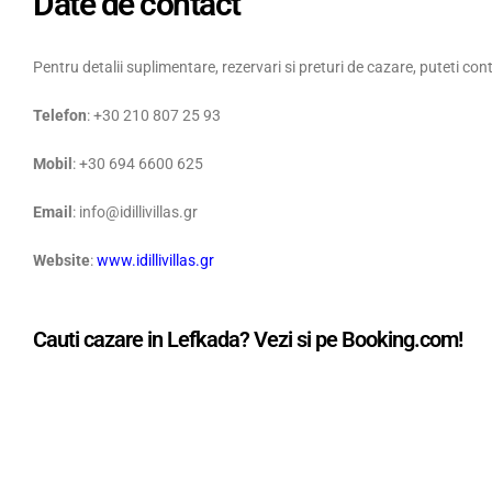
Date de contact
Pentru detalii suplimentare, rezervari si preturi de cazare, puteti co
Telefon
: +30 210 807 25 93
Mobil
: +30 694 6600 625
Email
: info@idillivillas.gr
Website
:
www.idillivillas.gr
Cauti cazare in Lefkada? Vezi si pe Booking.com!