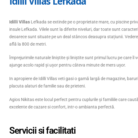
Idilli Villas Lefkada
Idilli Villas
Lefkada se extinde pe o proprietate mare, cu piscine priva
insule Lefkada. Vilele sunt la diferite niveluri, dar toate sunt caracte
deoarece sunt situate pe un deal stâncos deasupra stațiunii. Vederea 
află la 800 de metri.
 Cozy Studio
Paschalia Apartments
Împrejurimile naturale liniștite și liniștite sunt primul lucru pe care î
Por
pyPlace Paralia
Paschalia Apartments este o opțiune de
ajunge acolo rapid și ușor pentru câteva minute de mers ușor.
imitoare situată
cazare excelentă pentru turiștii care caută
Port
In apropiere de Idilli Villas veti gasi o gamă largă de magazine, baruri
erinis, Grecia.
liniște, confort și apropiere de mare în
apre
placuta alaturi de familie sau de prieteni.
Psakoudia,...
sat 
read more
read
Agios Nikitas este locul perfect pentru cuplurile și familiile care caută
excelente de cazare si confort, intr-o ambianta perfectă.
Servicii si facilitati