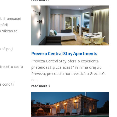
ent modern cu
riopigi, Halkidiki
alul frumoasei
...
mării,
s Nikitas se
Hap
a că poți
Preveza Central Stay Apartments
Prem
Preveza Central Stay oferă o experiență
este
etreceti o seara
prietenoasă și „ca acasă” în inima orașului
în in
Preveza, pe coasta nord-vestică a Greciei.Cu
Ampl
o...
read
tel
ă conditii
read more
ste situat în
oar 30 de metri de