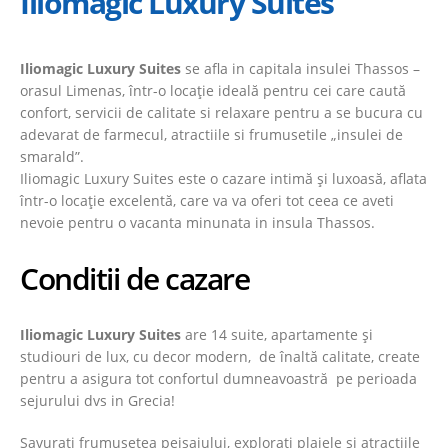
Iliomagic Luxury Suites
Iliomagic Luxury Suites
se afla in capitala insulei Thassos –
orasul Limenas, într-o locație ideală pentru cei care caută
confort, servicii de calitate si relaxare pentru a se bucura cu
adevarat de farmecul, atractiile si frumusetile „insulei de
smarald”.
Iliomagic Luxury Suites este o cazare intimă și luxoasă, aflata
într-o locație excelentă, care va va oferi tot ceea ce aveti
nevoie pentru o vacanta minunata in insula Thassos.
Conditii de cazare
Iliomagic Luxury Suites
are 14 suite, apartamente și
studiouri de lux, cu decor modern, de înaltă calitate, create
pentru a asigura tot confortul dumneavoastră pe perioada
sejurului dvs in Grecia!
Savurati frumusetea peisajului, explorati plajele si atractiile