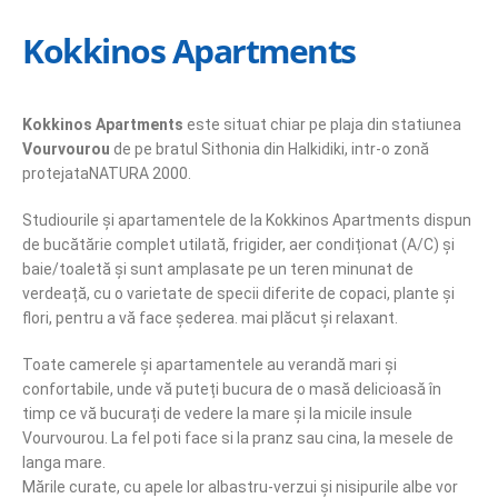
Kokkinos Apartments
Kokkinos Apartments
este situat chiar pe plaja din statiunea
Vourvourou
de pe bratul Sithonia din Halkidiki, intr-o zonă
protejataNATURA 2000.
Studiourile și apartamentele de la Kokkinos Apartments dispun
de bucătărie complet utilată, frigider, aer condiționat (A/C) și
baie/toaletă și sunt amplasate pe un teren minunat de
verdeață, cu o varietate de specii diferite de copaci, plante și
flori, pentru a vă face șederea. mai plăcut și relaxant.
Toate camerele și apartamentele au verandă mari și
confortabile, unde vă puteți bucura de o masă delicioasă în
timp ce vă bucurați de vedere la mare și la micile insule
Vourvourou. La fel poti face si la pranz sau cina, la mesele de
langa mare.
Mările curate, cu apele lor albastru-verzui și nisipurile albe vor