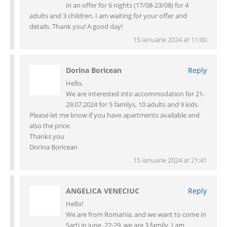
in an offer for 6 nights (17/08-23/08) for 4
adults and 3 children. I am waiting for your offer and
details. Thank you! A good day!
15 ianuarie 2024 at 11:00
Dorina Boricean
Reply
Hello,
We are interested into accommodation for 21-
29.07.2024 for 5 familys, 10 adults and 9 kids
Please let me know if you have apartments available and
also the price.
Thanks you
Dorina Boricean
15 ianuarie 2024 at 21:41
ANGELICA VENECIUC
Reply
Hello!
We are from Romania, and we want to come in
Sarti in june ,22-29, we are 3 family. I am