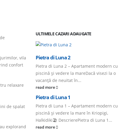
ULTIMELE CAZARI ADAUGATE
 de
Pietra di Luna 2
urimilor, vila
rind confort
Pietra di Luna 2 – Apartament modern cu
piscină și vedere la mareDacă visezi la o
vacanță de neuitat în...
ntru relaxare
read more
Pietra di Luna 1
Pietra di Luna 1 – Apartament modern cu
sini de spalat
piscină și vedere la mare în Kriopigi,
Halkidiki🏖️ DescrierePietra di Luna 1...
 sau explorand
read more