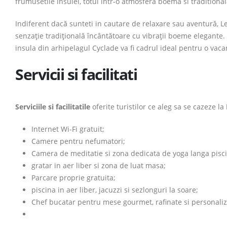
frumusetile insulei, totul intr-o atmosfera boema si traditional
Indiferent dacă sunteti in cautare de relaxare sau aventură, L
senzație tradițională încântătoare cu vibrații boeme elegante. 
insula din arhipelagul Cyclade va fi cadrul ideal pentru o vaca
Servicii si facilitati
Serviciile si facilitatile
oferite turistilor ce aleg sa se cazeze la
Internet Wi-Fi gratuit;
Camere pentru nefumatori;
Camera de meditatie si zona dedicata de yoga langa pisc
gratar in aer liber si zona de luat masa;
Parcare proprie gratuita;
piscina in aer liber, jacuzzi si sezlonguri la soare;
Chef bucatar pentru mese gourmet, rafinate si personaliz