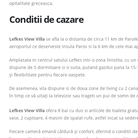
opitalitate greceasca,
Conditii de cazare
Lefkes View Villa
se afla la o distanta de circa 11 km de Paroi
aeroportul ce deserveste insula Paros si la 6 km de cele mai a
Amplasata in centrul satului Lefkes intr-o zona linistita, cu 
dispune de 5 dormitoare si o suita, putand gazdui pana la 15-16
și flexibilitate pentru fiecare oaspete.
De asemenea, vila dispune si de doua zone de living cu 2 canap
în timp ce vă uitați la televizor sau trageti un pui de somn d
Lefkes View Villa
ofera 8 bai cu dus si articole de toaleta gratu
vase, 2 cuptoare, 4 masini de spalat rufe, astfel incat sa seder
Fiecare cameră emană căldură și confort, oferind o conditii de