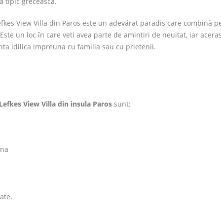
a tipic greceasca.
efkes View Villa din Paros este un adevărat paradis care combină pe
Este un loc în care veti avea parte de amintiri de neuitat, iar acer
nta idilica impreuna cu familia sau cu prietenii.
Lefkes View Villa din insula Paros
sunt:
ina
ate.