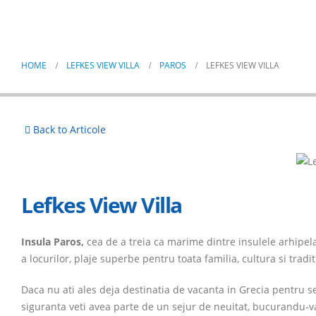
Lefkes View Villa
HOME
LEFKES VIEW VILLA
PAROS
LEFKES VIEW VILLA
Back to Articole
Lefkes View Villa
Insula Paros,
cea de a treia ca marime dintre insulele arhipe
a locurilor, plaje superbe pentru toata familia, cultura si tradit
Daca nu ati ales deja destinatia de vacanta in Grecia pentru 
siguranta veti avea parte de un sejur de neuitat, bucurandu-v