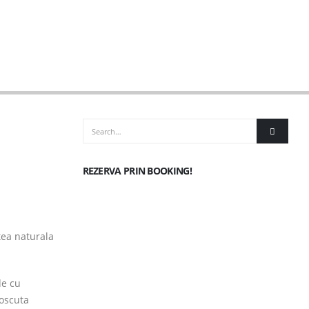
REZERVA PRIN BOOKING!
tea naturala
de cu
noscuta