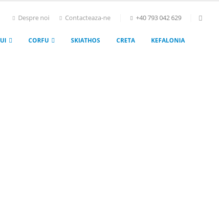
Despre noi
Contacteaza-ne
+40 793 042 629
UI
CORFU
SKIATHOS
CRETA
KEFALONIA