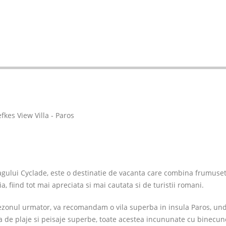
lagului Cyclade, este o destinatie de vacanta care combina frumuse
ia, fiind tot mai apreciata si mai cautata si de turistii romani.
sezonul urmator, va recomandam o vila superba in insula Paros, un
a de plaje si peisaje superbe, toate acestea incununate cu binecu