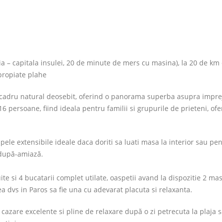
kia – capitala insulei, 20 de minute de mers cu masina), la 20 de km
propiate plahe
un cadru natural deosebit, oferind o panorama superba asupra imprej
 persoane, fiind ideala pentru familii si grupurile de prieteni, ofe
ele extensibile ideale daca doriti sa luati masa la interior sau pe
e după-amiază.
ite si 4 bucatarii complet utilate, oaspetii avand la dispozitie 2 ma
ea dvs in Paros sa fie una cu adevarat placuta si relaxanta.
 cazare excelente si pline de relaxare după o zi petrecuta la plaja