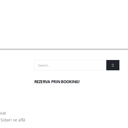
REZERVA PRIN BOOKING!
piat
Sidari se află