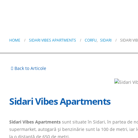
Sidari Vibes Apartments
HOME
SIDARI VIBES APARTMENTS
CORFU
,
SIDARI
SIDARI V
Back to Articole
Sidari Vibes Apartments
Sidari Vibes Apartments
sunt situate în Sidari, în partea de no
supermarket, autogară și benzinărie sunt la 100 de metri, iar l
la o distanță de 650 de metri.