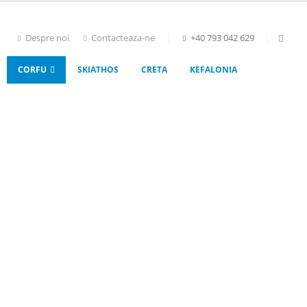
Despre noi
Contacteaza-ne
+40 793 042 629
CORFU
SKIATHOS
CRETA
KEFALONIA