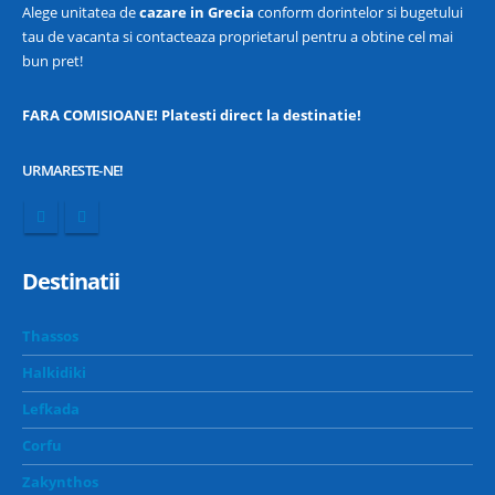
Alege unitatea de
cazare in Grecia
conform dorintelor si bugetului
tau de vacanta si contacteaza proprietarul pentru a obtine cel mai
bun pret!
FARA COMISIOANE! Platesti direct la destinatie!
URMARESTE-NE!
Destinatii
Thassos
Halkidiki
Lefkada
Corfu
Zakynthos