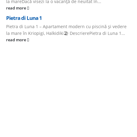
la mareDacă visezi la o vacanță de neuitat în...
read more
Pietra di Luna 1
Pietra di Luna 1 – Apartament modern cu piscină și vedere
la mare în Kriopigi, Halkidiki🏖️ DescrierePietra di Luna 1...
read more