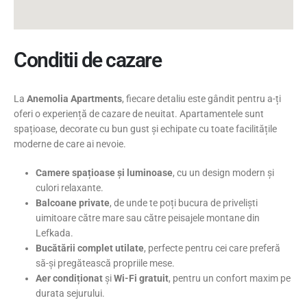
Conditii de cazare
La
Anemolia Apartments
, fiecare detaliu este gândit pentru a-ți
oferi o experiență de cazare de neuitat. Apartamentele sunt
spațioase, decorate cu bun gust și echipate cu toate facilitățile
moderne de care ai nevoie.
Camere spațioase și luminoase
, cu un design modern și
culori relaxante.
Balcoane private
, de unde te poți bucura de priveliști
uimitoare către mare sau către peisajele montane din
Lefkada.
Bucătării complet utilate
, perfecte pentru cei care preferă
să-și pregătească propriile mese.
Aer condiționat
și
Wi-Fi gratuit
, pentru un confort maxim pe
durata sejurului.