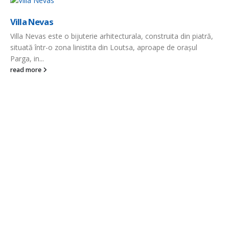
Is
Villa Nevas
Is
Villa Nevas este o bijuterie arhitecturala, construita din piatră,
Pot
situată într-o zona linistita din Loutsa, aproape de orașul
re
Parga, in...
read more