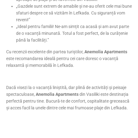
„Gazdele sunt extrem de amabile și ne-au oferit cele mai bune
sfaturi despre ce să vizităm în Lefkada. Cu siguranță vom
reveni!”
„Ideal pentru familii! Ne-am simțit ca acasă și am avut parte
de o vacanță minunată. Totul a fost perfect, de la curățenie
până la facilități.”
Cu recenzii excelente din partea turiștilor,
Anemolia Apartments
este recomandarea ideală pentru cei care doresc o vacanță
relaxantă și memorabilă în Lefkada.
Dacă visezi la o vacanță liniștită, dar plină de activități și peisaje
spectaculoase,
Anemolia Apartments
din Vasiliki este destinația
perfectă pentru tine. Bucură-te de confort, ospitalitate grecească
și acces facil la unele dintre cele mai frumoase plaje din Lefkada.