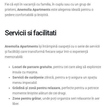
Fie că ești în vacanță cu familia, în cuplu sau cu un grup de
prieteni,
Anemolia Apartments
este alegerea ideală pentru o
ședere confortabilă și liniștită.
Servicii si facilitati
Anemolia Apartments
își întâmpină oaspeții cu o serie de servicii
și facilități care transformă fiecare sejur într-o experiență
memorabilă:
Locuri de parcare gratuite
, pentru cei care aleg să exploreze
insula cu mașina.
Servicii de curățenie
zilnică, pentru a-ți asigura un spațiu
mereu impecabil.
Grădină și zonă pentru relaxare
, perfecte pentru a petrece
momente liniștite alături de cei dragi.
Zone pentru grătar
, unde poți organiza seri relaxante în aer
liber.