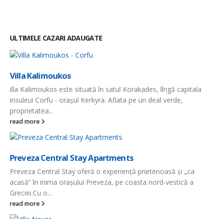
ULTIMELE CAZARI ADAUGATE
Villa Kalimoukos
ZE
a
illa Kalimoukos este situată în satul Korakades, lîngă capitala
ZE
insuleui Corfu - orașul Kerkyra. Aflata pe un deal verde,
sit
proprietatea...
re
read more
a
Ha
Preveza Central Stay Apartments
Pr
Preveza Central Stay oferă o experiență prietenoasă și „ca
mod
acasă” în inima orașului Preveza, pe coasta nord-vestică a
Kat
Greciei.Cu o...
re
read more