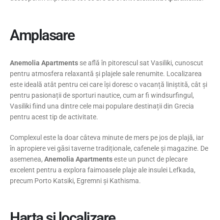
Amplasare
Anemolia Apartments
se află în pitorescul sat Vasiliki, cunoscut
pentru atmosfera relaxantă și plajele sale renumite. Localizarea
este ideală atât pentru cei care își doresc o vacanță liniștită, cât și
pentru pasionații de sporturi nautice, cum ar fi windsurfingul,
Vasiliki fiind una dintre cele mai populare destinații din Grecia
pentru acest tip de activitate.
Complexul este la doar câteva minute de mers pe jos de plajă, iar
în apropiere vei găsi taverne tradiționale, cafenele și magazine. De
asemenea,
Anemolia Apartments
este un punct de plecare
excelent pentru a explora faimoasele plaje ale insulei Lefkada,
precum Porto Katsiki, Egremni și Kathisma.
Harta si localizare