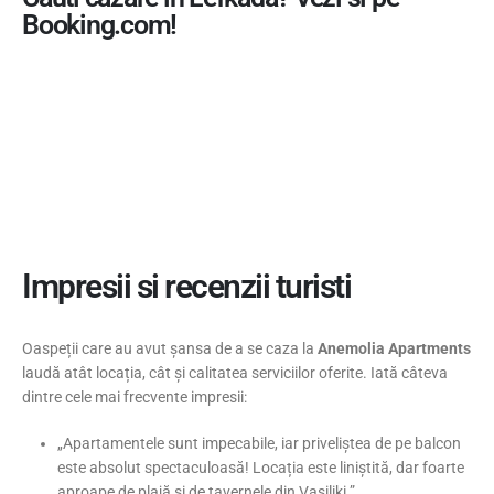
Booking.com!
Impresii si recenzii turisti
Oaspeții care au avut șansa de a se caza la
Anemolia Apartments
laudă atât locația, cât și calitatea serviciilor oferite. Iată câteva
dintre cele mai frecvente impresii:
„Apartamentele sunt impecabile, iar priveliștea de pe balcon
este absolut spectaculoasă! Locația este liniștită, dar foarte
aproape de plajă și de tavernele din Vasiliki.”